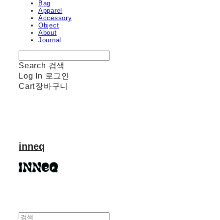
Bag
Apparel
Accessory
Object
About
Journal
Search
검색
Log In
로그인
Cart
장바구니
inneq