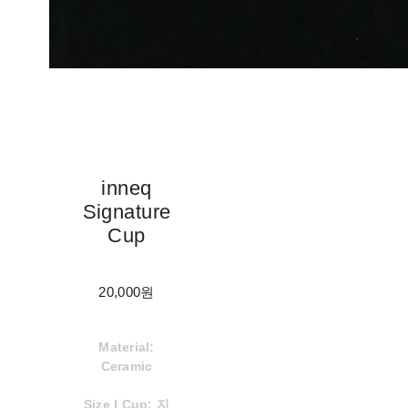
inneq
Signature
Cup
20,000원
Material:
Ceramic
Size | Cup: 지