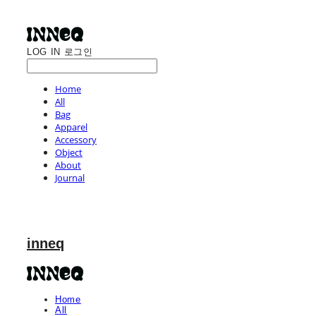
LOG IN
로그인
Home
All
Bag
Apparel
Accessory
Object
About
Journal
inneq
Home
All