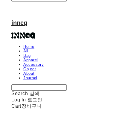
inneq
Home
All
Bag
Apparel
Accessory
Object
About
Journal
Search
검색
Log In
로그인
Cart
장바구니