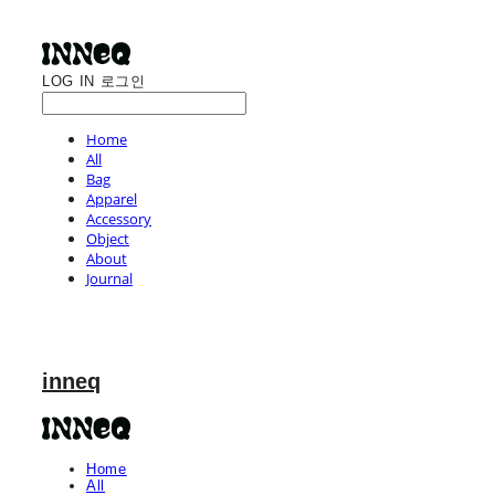
LOG IN
로그인
Home
All
Bag
Apparel
Accessory
Object
About
Journal
inneq
Home
All