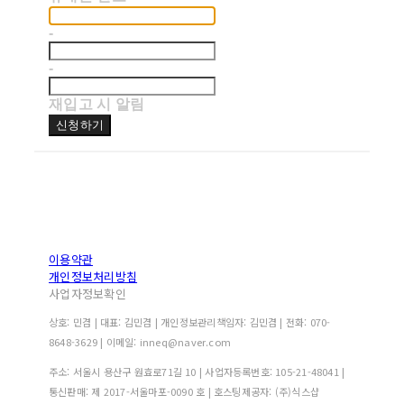
-
-
재입고 시 알림
신청하기
이용약관
개인정보처리방침
사업자정보확인
상호: 민겸 | 대표: 김민겸 | 개인정보관리책임자: 김민겸 | 전화: 070-
8648-3629 | 이메일: inneq@naver.com
주소: 서울시 용산구 원효로71길 10 | 사업자등록번호:
105-21-48041
|
통신판매:
제 2017-서울마포-0090 호
| 호스팅제공자: (주)식스샵