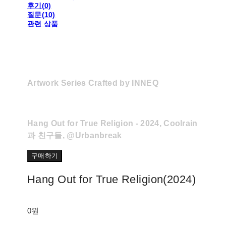
후기(0)
질문(10)
관련 상품
Artwork Series Crafted by INNEQ
Hang Out for True Religion - 2024, Coolrain
과 친구들, @Urbanbreak
구매하기
Hang Out for True Religion(2024)
0원