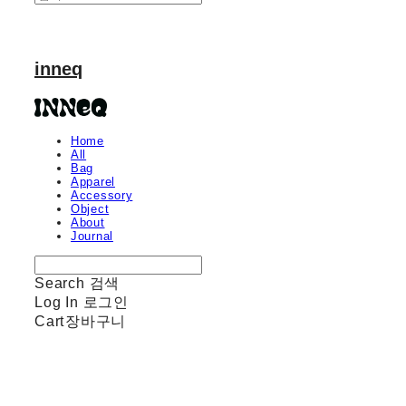
inneq
Home
All
Bag
Apparel
Accessory
Object
About
Journal
Search
검색
Log In
로그인
Cart
장바구니