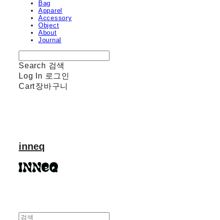
Bag
Apparel
Accessory
Object
About
Journal
Search
검색
Log In
로그인
Cart
장바구니
inneq